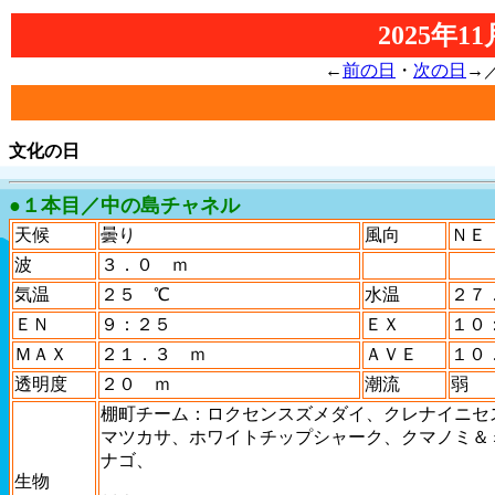
2025年
←
前の日
・
次の日
→
文化の日
●１本目／中の島チャネル
天候
曇り
風向
ＮＥ
波
３．０ ｍ
気温
２５ ℃
水温
２７
ＥＮ
９：２５
ＥＸ
１０
ＭＡＸ
２１．３ ｍ
ＡＶＥ
１０
透明度
２０ ｍ
潮流
弱
棚町チーム：ロクセンスズメダイ、クレナイニセ
マツカサ、ホワイトチップシャーク、クマノミ＆
ナゴ、
生物