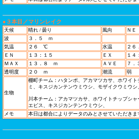
●３本目／マリンレイク
天候
晴れ / 曇り
風向
ＮＥ
波
３．５ ｍ
気温
２６ ℃
水温
２６
ＥＮ
１３：１５
ＥＸ
１４
ＭＡＸ
１３．８ ｍ
ＡＶＥ
７．
透明度
２０ ｍ
潮流
弱
棚町チーム：ハタンポ、アカマツカサ、ホワイト
ミ、キスジカンテンウミウシ、モザイクウミウシ
生物
川本チーム：アカマツカサ、ホワイトチップシャ
エビス、キスジカンテンウミウシ、
メモ
本日は都合によりデータのみとさせていただきま