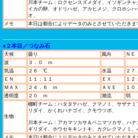
川本チーム：ロクセンスズメダイ、イソギンチャ
イカの卵、オドリハゼ、アカヒメジ、クロホシハ
オ、
メモ
本日は都合によりデータのみとさせていただきま
●２本目／つなみ石
天候
曇り
風向
ＮＥ
波
３．０ ｍ
気温
２６ ℃
水温
２７
ＥＮ
１１：１１
ＥＸ
１２
ＭＡＸ
２４．６ ｍ
ＡＶＥ
１０
透明度
２０ ｍ
潮流
弱
棚町チーム：ハタタテハゼ、クマノミ、サザナミ
リダイ、かくれハナゴイ、クモウツボ、
生物
川本チーム：アカマツカサ＆ベニマツカサ、ハナ
ギリダイ、ホウセキキントキ、カクレクマノミ、
メモ
本日は都合によりデータのみとさせていただきま